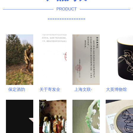
PRODUCT
----------------
保定酒韵
关于寄发全
上海文联-
大英博物馆
雕塑中的千
国安全生产
民协推荐三
文创精品
年传承与人
优秀文艺作
个项目荣获
与埃及法老
物风采
品创作征集
一起梦回尼
活动证书的
罗河